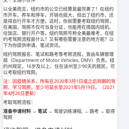
文｜交通小伙伴
以全美而言，纽约市的公交已经算是最完善了！在纽约
市开车、养车和停车，开销也挺大，但出了纽约市，还
是得自行开车才方便。这时，你就需要考取纽约驾照，
在美国，驾照不仅可当身分证，也能用在搭国内班机、
住饭店、银行开户等。纽约驾照号称全美最难考，在纽
约考驾照流程是什么？又有哪些需要注意的地方呢？以
下为你提供申请、笔试资讯。
纽约驾照报名、笔试和路考等考照流程，皆由车辆管理
局（Department of Motor Vehicles, DMV）负责。纽
约州规定，16岁及以上、住在该州至少90天的居民，可
以考取纽约驾照。
注：因疫情关系，所有在2020年3月1日或之后到期的驾
照、学习驾照，至少可延长至2021年5月19日。（2021
年4月26日更新）
考取驾照流程：
准备申请材料
→
笔试
→ 驾驶训练课程, → 路考 → 取得
驾照