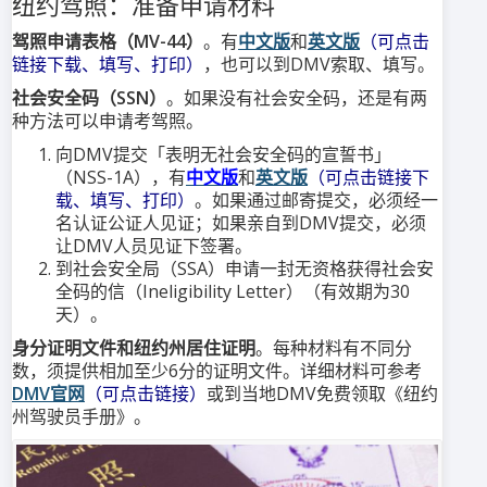
纽约驾照：准备申请材料
驾照申请表格（MV-44）
。有
中文版
和
英文版
（可点击
链接下载、填写、打印）
，也可以到DMV索取、填写。
社会安全码（SSN）
。如果没有社会安全码，还是有两
种方法可以申请考驾照。
向DMV提交「表明无社会安全码的宣誓书」
（NSS-1A），有
中文版
和
英文版
（可点击链接下
载、填写、打印）
。如果通过邮寄提交，必须经一
名认证公证人见证；如果亲自到DMV提交，必须
让DMV人员见证下签署。
到社会安全局（SSA）申请一封无资格获得社会安
全码的信（Ineligibility Letter）（有效期为30
天）。
身分证明文件和纽约州居住证明
。每种材料有不同分
数，须提供相加至少6分的证明文件。详细材料可参考
DMV官网
（可点击链接）
或到当地DMV免费领取《纽约
州驾驶员手册》。