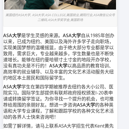
美国纽约ASA大学, ASA大学,ASA COLLEGE,美国就业,朝阳行业,ASA微信公众号
二维码,ASA大学奖学金,美国职场
ASA大学
是学生灵感的来源。
ASA大学
自从1985年创办
以来，已成为纽约、美国以及海外许多学子走向职场，
实现美国梦想的温暖摇篮，由于绝大部分专业都是学以
致用，需求巨大，专业越来越多，学生数量也是不断快
速增长。能够在纽约曼哈顿寸土寸金的地段开办学校，
没有真功夫是不行的！
ASA大学
以高品质的教育培训、
高效率的就业辅导、以及丰富的文化艺术活动服务大纽
约地区本土居民和国际留学生。
ASA大学
学生在第四学期被推荐去纽约各大小公司、医
院实习。国际学生部提供有联邦政府授权颁发I-20表申
请或转换留学签证。为你寻找一个提升的机会，也可推
荐给周围的亲朋好友。想进一步咨询
ASA大学
的各种英
语和大学专业课程，了解和跟踪学校的各种文化艺术活
动的各界人士快来咨询吧！
如需了解详情，请马上联系ASA大学招生代表Kent黄先