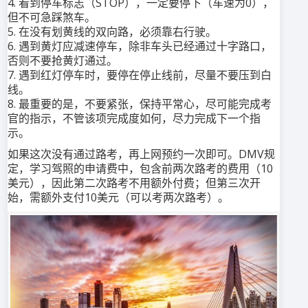
4. 看到停车标志（STOP），一定要停下（车速为0），
但不可急踩煞车。
5. 在没有划黄线的双向路，必须靠右行驶。
6. 遇到黄灯应减速停车，除非车头已经通过十字路口，
否则不要抢黄灯通过。
7. 遇到红灯停车时，要停在停止线前，尽量不要压到白
线。
8. 最重要的是，不要紧张，保持平常心，尽可能完成考
官的指示，不管该项完成度如何，尽力完成下一个指
示。
如果这次没有通过路考，再上网预约一次即可。DMV规
定，学习驾照的申请费中，包含前两次路考的费用（10
美元），因此第二次路考不用额外付费；但第三次开
始，需额外支付10美元（可以考两次路考）。