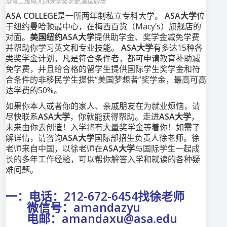
众号二维码,ASA大学奖学金,美国职场
ASA COLLEGE
是一所两年制私立专科大学。
ASA大学
位
于纽约曼哈顿最中心，在梅西百货（Macy’s）旗舰店的
对面。
美国纽约ASA大学
提供助学金、奖学金减免学费
并帮助你学习英文和专业技能。
ASA大学
有多达15种各
类奖学金计划，凡是符合条件者，都可申请教育补助减
免学费，并且给合格的留学生提供国际学生奖学金和符
合条件的非移民学生提供“美国梦想者”奖学金，最高可高
达学费的50%。
如果你本人或者你的家人、亲戚朋友在为就业烦恼，请
尽快联系
ASA大学
，你就能获得帮助。走进
ASA大学
，
未来由你去创造！入学将有大量奖学金等着你！如需了
解详情，请咨询
ASA大学
国际部招生负责人徐老师。徐
老师来自中国，以徐老师在
ASA大学
与国际学生一起成
长的多年工作经验，可以帮你解答入学和就读的各种疑
难问题。
一：电话：212-672-6454找徐老师
微信号：amandazyu
电邮：amandaxu@asa.edu