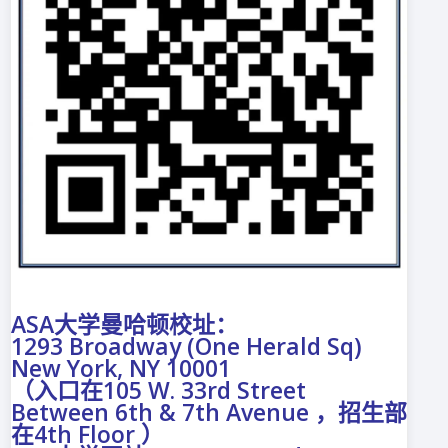
ASA大学曼哈顿校址：
1293 Broadway (One Herald Sq)
New York, NY 10001
（入口在105 W. 33rd Street
Between 6th & 7th Avenue ，招生部
在4th Floor ）