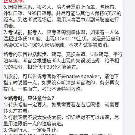
正常运作。
6. 因疫情关系，报考人、陪考者需戴上面罩，包括布、
外科口罩、N95口罩等。并尽可能与其他人保持6英尺的
距离。到达考试现场后，需用消毒湿巾对副驾驶座进行
消毒。
7. 考试前，报考人、陪考者需测量体温，如果有一人体
温超过华氏100度、出现COVID-19症状，或是最近曾和
感染COVID-19的人密切接触，本次考试将被取消。
路考的项目包括起步、转弯、变换车道、U型转弯、平行
泊车等。考官会根据应考人出现的失误或违规，给予相
应的扣分，扣分低于30分才算通过。
出发前，可以告诉考官你不是native speaker，请他下
指示时说慢一点，如果没有听清楚考官说的，务必再次
提问。一般而言，考官不会特别刁难。
＊路考时，应注意什么？
1. 转头幅度一定要大，如果需要看左右后照镜，就需要
转头左右看。
2. 行驶速度不要太快或太慢，切记绝对不可以超速，尽
量用速限低一点的速度前进。
3. 遇到行人，一定要礼让。