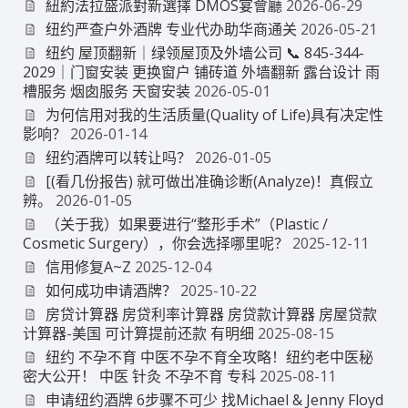
紐約法拉盛派對新選擇 DMOS宴會廳
2026-06-29
纽约严查户外酒牌 专业代办助华商通关
2026-05-21
纽约 屋顶翻新｜绿领屋顶及外墙公司 📞 845-344-
2029｜门窗安装 更换窗户 铺砖道 外墙翻新 露台设计 雨
槽服务 烟囱服务 天窗安装
2026-05-01
为何信用对我的生活质量(Quality of Life)具有决定性
影响？
2026-01-14
纽约酒牌可以转让吗？
2026-01-05
[(看几份报告) 就可做出准确诊断(Analyze)！真假立
辨。
2026-01-05
（关于我）如果要进行“整形手术”（Plastic /
Cosmetic Surgery），你会选择哪里呢？
2025-12-11
信用修复A~Z
2025-12-04
如何成功申请酒牌？
2025-10-22
房贷计算器 房贷利率计算器 房贷款计算器 房屋贷款
计算器-美国 可计算提前还款 有明细
2025-08-15
纽约 不孕不育 中医不孕不育全攻略！纽约老中医秘
密大公开！ 中医 针灸 不孕不育 专科
2025-08-11
申请纽约酒牌 6步骤不可少 找Michael & Jenny Floyd