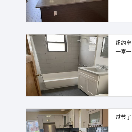
纽约皇后
一室一
过节了