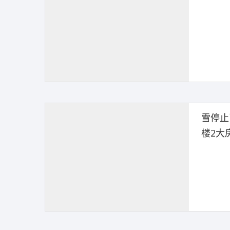
雪停止
楼2大