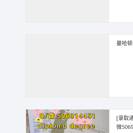
曼哈顿
[录取
微50