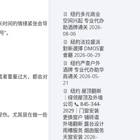
纽约多元商业
空间兴起 专业代办
长时间的情绪紧张会导
助酒牌通关
2026-
号”。
08-06
紐約法拉盛派
對新選擇 DMOS宴
會廳
2026-06-29
纽约严查户外
酒牌 专业代办助华
商通关
2026-05-
或者重量过大，都会对
21
纽约 屋顶翻新
｜绿领屋顶及外墙
公司 📞 845-344-
2029｜门窗安装
受伤。尤其是在做一些
更换窗户 铺砖道
外墙翻新 露台设计
雨槽服务 烟囱服务
天窗安装
2026-