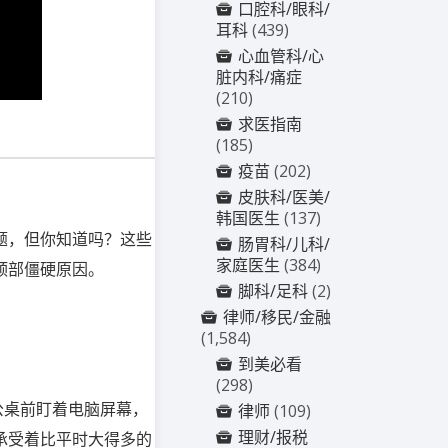
口腔科/眼科/
耳科
(439)
心血管科/心
脏内科/痛症
(210)
求医指南
(185)
疫苗
(202)
皮肤科/医美/
韩国医生
(137)
题，但你知道吗？这些
肠胃科/儿科/
家庭医生
(384)
颈部僵硬原因。
脚科/足科
(2)
律师/移民/金融
(1,584)
到美必看
(298)
公桌前盯着电脑屏幕，
律师
(109)
理财/报税
承受着比平时大得多的