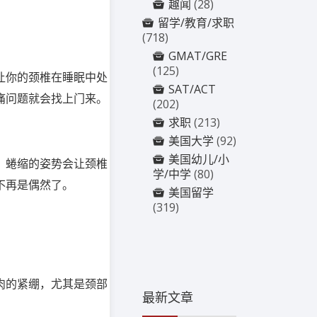
趣闻
(28)
留学/教育/求职
(718)
GMAT/GRE
(125)
让你的颈椎在睡眠中处
SAT/ACT
痛问题就会找上门来。
(202)
求职
(213)
美国大学
(92)
美国幼儿/小
。蜷缩的姿势会让颈椎
学/中学
(80)
不再是偶然了。
美国留学
(319)
肉的紧绷，尤其是颈部
最新文章