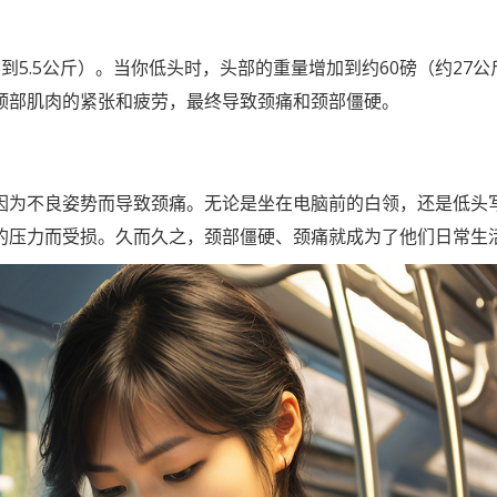
5到5.5公斤）。当你低头时，头部的重量增加到约60磅（约27
颈部肌肉的紧张和疲劳，最终导致颈痛和颈部僵硬。
因为不良姿势而导致颈痛。无论是坐在电脑前的白领，还是低头
的压力而受损。久而久之，颈部僵硬、颈痛就成为了他们日常生