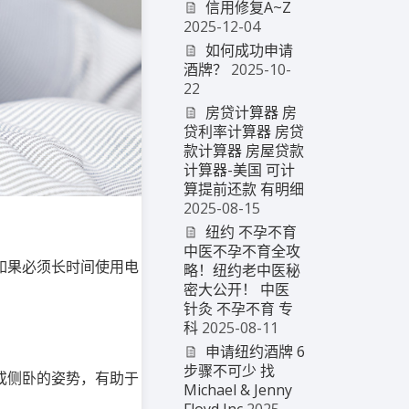
信用修复A~Z
2025-12-04
如何成功申请
酒牌？
2025-10-
22
房贷计算器 房
贷利率计算器 房贷
款计算器 房屋贷款
计算器-美国 可计
算提前还款 有明细
2025-08-15
纽约 不孕不育
中医不孕不育全攻
如果必须长时间使用电
略！纽约老中医秘
密大公开！ 中医
针灸 不孕不育 专
科
2025-08-11
申请纽约酒牌 6
步骤不可少 找
或侧卧的姿势，有助于
Michael & Jenny