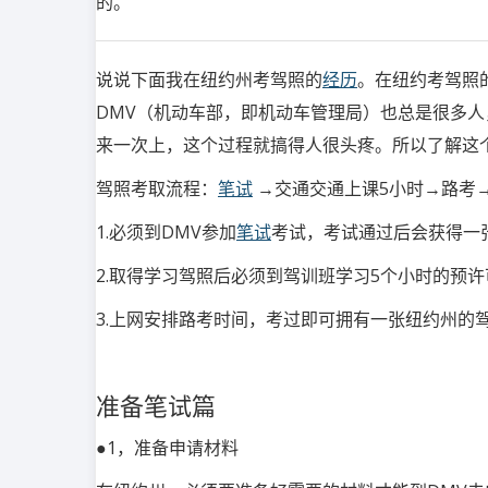
的。
说说下面我在纽约州考驾照的
经历
。在纽约考驾照
DMV（机动车部，即机动车管理局）也总是很多
来一次上
，这个过程就搞得人很头疼。所以了解这
驾照考取流程：
笔试
→交通交通上课5小时→路考
1.必须到DMV参加
笔试
考试，考试通过后会获得一张学习驾
2.取得学习驾照后必须到驾训班学习5个小时的预
3.上网安排路考时间，考过即可拥有一张纽约州的
准备笔试篇
●1，准备申请材料