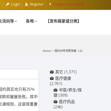
Login
Register
Forgot Password
生活向导
各地
【发布商家或分类】
Home
纽约州考驾照攻略（上）
其它
(1,371)
医疗健康
(2,761)
纽约其实也只有25％
中医/养生/保
健
(309)
驾照却屡屡告败。其中
医疗药品
交通规则，这是很重要
(246)