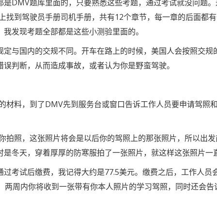
都是DMV题库里面的，只要熟悉这些考题，通过考试就没问题。
上找到驾驶员手册司机手册，共有12个章节，每一章的后面都
，我发现考题全部都是这些小测验里面的。
规定与国内的交规不同
。开车在路上的时候，美国人会按照交规
错误判断，从而造成事故，或者认为你是野蛮驾驶。
的材料，到了DMV先到服务台或窗口告诉工作人员要申请驾照
你拍照，这张照片将会是以后你的驾照上的那张照片，所以出发
时是冬天，穿着厚厚的防寒服拍了一张照片，就这样这张照片一
过考试后缴费，我记得大约是77.5美元。缴费之后，工作人员
并告诉你，两周内你将收到一张带有你本人照片的学习驾照，同时还会