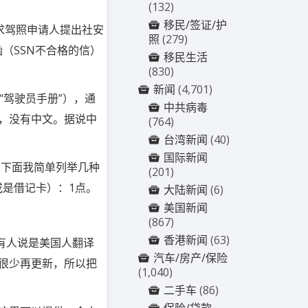
(132)
移民/签证/护
求驾照申请人提出社安
照
(279)
（SSN不合格的信）
移民生活
(830)
新闻
(4,701)
“驾驶员手册”），通
中共病毒
，没有中文。据说中
(764)
台湾新闻
(40)
国际新闻
，下面我简单列举几种
(201)
或是借记卡）：1点。
大陆新闻
(6)
美国新闻
(867)
香港新闻
(63)
有人说是美国人翻译
汽车/房产/保险
很少再更新，所以把
(1,040)
二手车
(86)