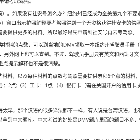
申请考取驾照。
号码）。如果没有社安号怎么办？纽约州已经成为全美第九个不要
A）窗口出示护照解释要考驾照得到一个无资格获得社安卡的信函
需要提供更多的材料。所以最好是先申请到社安号再去考驾照。
类材料的点数，可以到当地的DMV领取一本纽约州驾驶员手册（
取，另外网上也可以查到。不过，驾驶员手册只有英文和西班牙文
重点提示解释也不是很清楚。
些材料，以及每种材料的点数考驾照需要提供累积6个点的材料
号：2点;（3）工卡：1点;（4）银行卡（需在美国开户的信用卡
兴得太早，那个汉语的很多译法都不一样，有人说是台湾汉语，也
以拿到中文题库。中文考试的好处是DMV题库里面的题目不多，