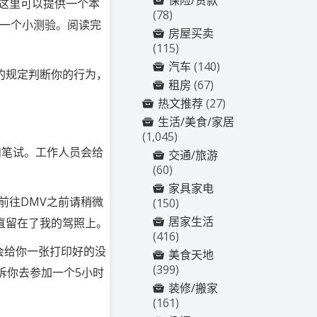
保险/贷款
这里可以提供一个本
(78)
有一个小测验。阅读完
房屋买卖
(115)
汽车
(140)
的规定判断你的行为
，
租房
(67)
热文推荐
(27)
生活/美食/家居
(1,045)
和笔试。工作人员会给
交通/旅游
(60)
家具家电
前往DMV之前请稍微
(150)
居家生活
直留在了我的驾照上。
(416)
会给你一张打印好的没
美食天地
(399)
告诉你去参加一个5小时
装修/搬家
(161)