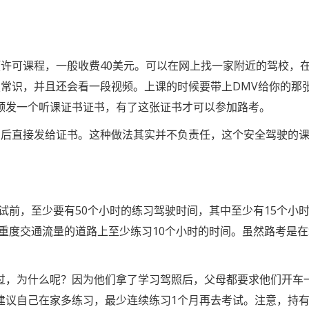
预许可课程，一般收费40美元。可以在网上找一家附近的驾校，
驶常识，并且还会看一段视频。上课的时候要带上DMV给你的那
颁发一个听课证书证书，有了这张证书才可以参加路考。
费后直接发给证书。这种做法其实并不负责任，这个安全驾驶的
试前，至少要有50个小时的练习驾驶时间，其中至少有15个小
重度交通流量的道路上至少练习10个小时的时间。虽然路考是
过，为什么呢？因为他们拿了学习驾照后，父母都要求他们开车
建议自己在家多练习，最少连续练习1个月再去考试。注意，持