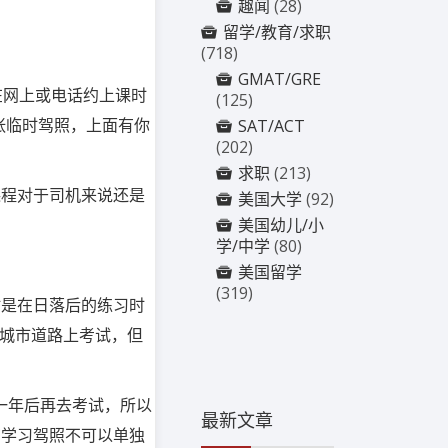
趣闻
(28)
留学/教育/求职
(718)
GMAT/GRE
在网上或电话约上课时
(125)
张临时驾照，上面有你
SAT/ACT
(202)
求职
(213)
课程对于司机来说还是
美国大学
(92)
美国幼儿/小
学/中学
(80)
美国留学
(319)
时是在日落后的练习时
在城市道路上考试，但
一年后再去考试，所以
最新文章
有学习驾照不可以单独