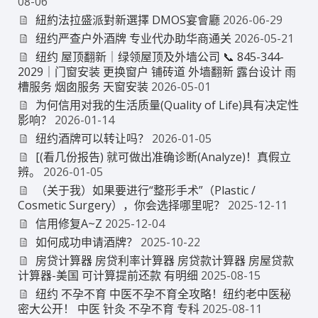
08-06
紐約法拉盛派對新選擇 DMOS宴會廳
2026-06-29
纽约严查户外酒牌 专业代办助华商通关
2026-05-21
纽约 屋顶翻新｜绿领屋顶及外墙公司 📞 845-344-
2029｜门窗安装 更换窗户 铺砖道 外墙翻新 露台设计 雨
槽服务 烟囱服务 天窗安装
2026-05-01
为何信用对我的生活质量(Quality of Life)具有决定性
影响？
2026-01-14
纽约酒牌可以转让吗？
2026-01-05
[(看几份报告) 就可做出准确诊断(Analyze)！真假立
辨。
2026-01-05
（关于我）如果要进行“整形手术”（Plastic /
Cosmetic Surgery），你会选择哪里呢？
2025-12-11
信用修复A~Z
2025-12-04
如何成功申请酒牌？
2025-10-22
房贷计算器 房贷利率计算器 房贷款计算器 房屋贷款
计算器-美国 可计算提前还款 有明细
2025-08-15
纽约 不孕不育 中医不孕不育全攻略！纽约老中医秘
密大公开！ 中医 针灸 不孕不育 专科
2025-08-11