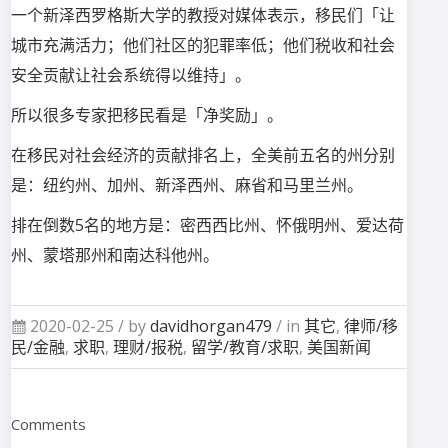
一个新泽西罗格斯大学的教授对媒体表示，移民们「让
城市充满活力；他们社区的犯罪率低；他们税收和社会
安全贡献让社会系统得以维持」。
所以很多专家把移民看是「净奖励」。
在移民对社会经济的贡献排名上，全美前五名的州分别
是：纽约州、加州、新泽西州、麻省和马里兰州。
排在倒数5名的地方是：密西西比州、怀俄明州、爱达荷
州、蒙塔那州和南达科他州。
2020-02-25 /
by
davidhorgan479
/ in
其它
,
律师/移
民/金融
,
求职
,
理财/报税
,
留学/教育/求职
,
美国新闻
Comments