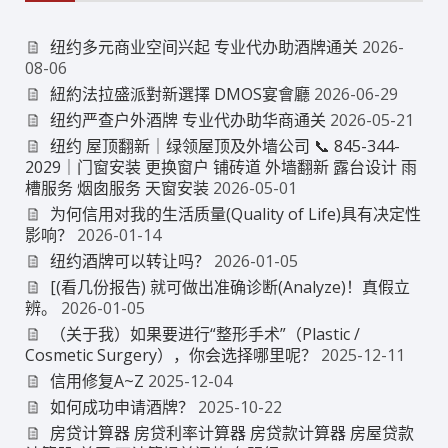
纽约多元商业空间兴起 专业代办助酒牌通关
2026-
08-06
紐約法拉盛派對新選擇 DMOS宴會廳
2026-06-29
纽约严查户外酒牌 专业代办助华商通关
2026-05-21
纽约 屋顶翻新｜绿领屋顶及外墙公司 📞 845-344-
2029｜门窗安装 更换窗户 铺砖道 外墙翻新 露台设计 雨
槽服务 烟囱服务 天窗安装
2026-05-01
为何信用对我的生活质量(Quality of Life)具有决定性
影响？
2026-01-14
纽约酒牌可以转让吗？
2026-01-05
[(看几份报告) 就可做出准确诊断(Analyze)！真假立
辨。
2026-01-05
（关于我）如果要进行“整形手术”（Plastic /
Cosmetic Surgery），你会选择哪里呢？
2025-12-11
信用修复A~Z
2025-12-04
如何成功申请酒牌？
2025-10-22
房贷计算器 房贷利率计算器 房贷款计算器 房屋贷款