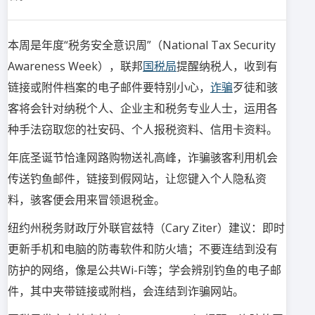
本周是年度“税务安全意识周”（National Tax Security
Awareness Week），联邦
国税局
提醒纳税人，收到有
链接或附件档案的电子邮件要特别小心，
诈骗
歹徒和骇
客将会针对纳税个人、企业主和税务专业人士，运用各
种手法窃取您的社安码、个人报税资料、信用卡资料。
年底圣诞节恰逢网路购物送礼高峰，诈骗骇客利用机会
传送钓鱼邮件，链接到假网站，让您键入个人隐私资
料，骇客便会用来冒领退税金。
纽约州税务财政厅外联官兹特（Cary Ziter）建议：即时
更新手机和电脑的防毒软件和防火墙；不要连结到没有
防护的网络，像是公共Wi-Fi等；学会辨别钓鱼的电子邮
件，其中夹带链接或附档，会连结到诈骗网站。