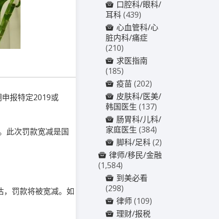
口腔科/眼科/
耳科
(439)
心血管科/心
脏内科/痛症
(210)
求医指南
(185)
疫苗
(202)
皮肤科/医美/
期申报特定
2019
或
韩国医生
(137)
肠胃科/儿科/
家庭医生
(384)
。此次罚款宽减是国
脚科/足科
(2)
律师/移民/金融
(1,584)
到美必看
(298)
估，罚款将被宽减。如
律师
(109)
理财/报税