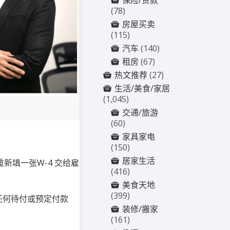
保险/贷款
(78)
房屋买卖
(115)
汽车
(140)
租房
(67)
热文推荐
(27)
生活/美食/家居
(1,045)
交通/旅游
(60)
家具家电
(150)
居家生活
重新填一张
W-4
交给雇
(416)
美食天地
(399)
任何待付或预定付款
装修/搬家
(161)