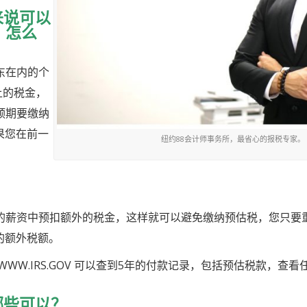
来说可以
？怎么
东在内的个
上的税金，
预期要缴纳
果您在前一
纽约88会计师事务所，最省心的报税专家。
的薪资中预扣额外的税金，这样就可以避免缴纳预估税，您只要
的额外税额。
WWW.IRS.GOV
可以查到
5
年的付款记录，包括预估税款，查看
哪些可以？