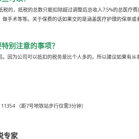
抵税的，抵税的总数只能扣除超过调整后总收入
7.5%
的总医疗费
，做手术等等。关于保费的话如果交的是涵盖医疗护理的保单或
要特别注意的事项？
司。因为公司可以抵扣的税务是比个人多的。所以建议如果有从
Y 11354
（距
7
号地铁站步行仅需
3
分钟）
税专家