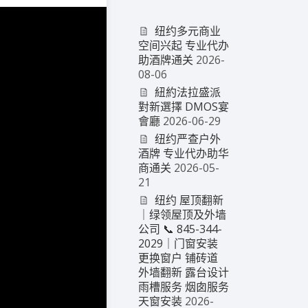
纽约多元商业
空间兴起 专业代办
助酒牌通关
2026-
08-06
紐約法拉盛派
對新選擇 DMOS宴
會廳
2026-06-29
纽约严查户外
酒牌 专业代办助华
商通关
2026-05-
21
纽约 屋顶翻新
｜绿领屋顶及外墙
公司 📞 845-344-
2029｜门窗安装
更换窗户 铺砖道
外墙翻新 露台设计
雨槽服务 烟囱服务
天窗安装
2026-