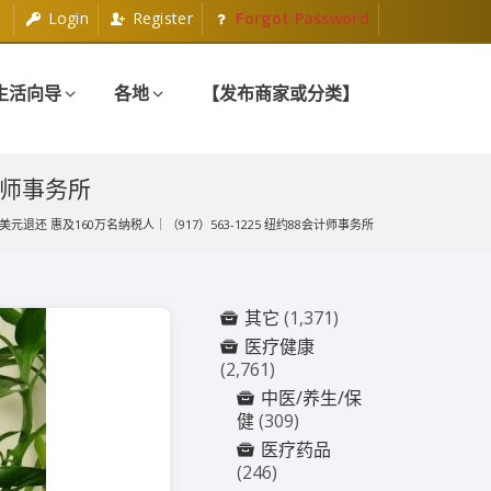
Login
Register
Forgot Password
生活向导
各地
【发布商家或分类】
计师事务所
元退还 惠及160万名纳税人｜（917）563-1225 纽约88会计师事务所
其它
(1,371)
医疗健康
(2,761)
中医/养生/保
健
(309)
医疗药品
(246)