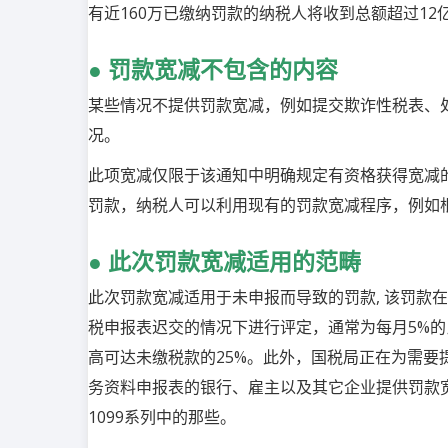
有近
160
万已缴纳罚款的纳税人将收到总额超过
12
●
罚款宽减不包含的内容
某些情况不提供罚款宽减，例如提交欺诈性税表、
况。
此项宽减仅限于该通知中明确规定有资格获得宽减
罚款，纳税人可以利用现有的罚款宽减程序，例如
●
此次罚款宽减适用的范畴
此次罚款宽减适用于未申报而导致的罚款
,
该罚款在
税申报表迟交的情况下进行评定，通常为每月
5%
的
高可达未缴税款的
25%
。此外，国税局正在为需要
务资料申报表的银行、雇主以及其它企业提供罚款
1099
系列中的那些。