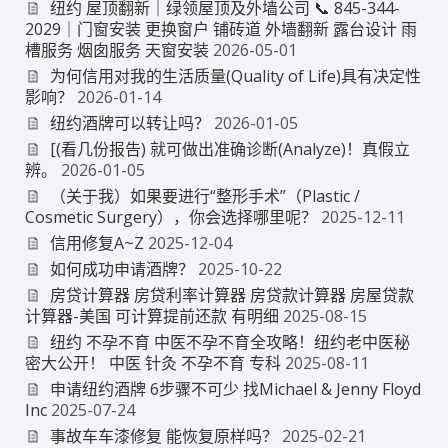
纽约 屋顶翻新｜绿领屋顶及外墙公司 📞 845-344-
2029｜门窗安装 更换窗户 铺砖道 外墙翻新 露台设计 雨
槽服务 烟囱服务 天窗安装
2026-05-01
为何信用对我的生活质量(Quality of Life)具有决定性
影响？
2026-01-14
纽约酒牌可以转让吗？
2026-01-05
[(看几份报告) 就可做出准确诊断(Analyze)！真假立
辨。
2026-01-05
（关于我）如果要进行“整形手术”（Plastic /
Cosmetic Surgery），你会选择哪里呢？
2025-12-11
信用修复A~Z
2025-12-04
如何成功申请酒牌？
2025-10-22
房贷计算器 房贷利率计算器 房贷款计算器 房屋贷款
计算器-美国 可计算提前还款 有明细
2025-08-15
纽约 不孕不育 中医不孕不育全攻略！纽约老中医秘
密大公开！ 中医 针灸 不孕不育 专科
2025-08-11
申请纽约酒牌 6步骤不可少 找Michael & Jenny Floyd
Inc
2025-07-24
事故车车漆修复 能恢复原样吗？
2025-02-21