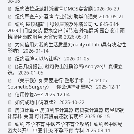
08-06
紐約法拉盛派對新選擇 DMOS宴會廳
2026-06-29
纽约严查户外酒牌 专业代办助华商通关
2026-05-21
纽约 屋顶翻新｜绿领屋顶及外墙公司 📞 845-344-
2029｜门窗安装 更换窗户 铺砖道 外墙翻新 露台设计 雨
槽服务 烟囱服务 天窗安装
2026-05-01
为何信用对我的生活质量(Quality of Life)具有决定性
影响？
2026-01-14
纽约酒牌可以转让吗？
2026-01-05
[(看几份报告) 就可做出准确诊断(Analyze)！真假立
辨。
2026-01-05
（关于我）如果要进行“整形手术”（Plastic /
Cosmetic Surgery），你会选择哪里呢？
2025-12-11
信用修复A~Z
2025-12-04
如何成功申请酒牌？
2025-10-22
房贷计算器 房贷利率计算器 房贷款计算器 房屋贷款
计算器-美国 可计算提前还款 有明细
2025-08-15
纽约 不孕不育 中医不孕不育全攻略！纽约老中医秘
密大公开！ 中医 针灸 不孕不育 专科
2025-08-11