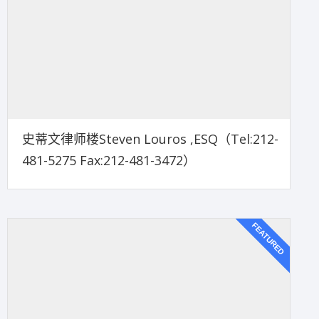
史蒂文律师楼Steven Louros ,ESQ（Tel:212-
481-5275 Fax:212-481-3472）
FEATURED