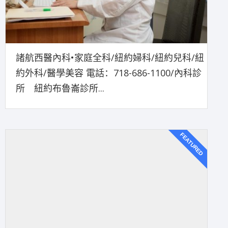
諸航西醫內科•家庭全科/紐約婦科/紐約兒科/紐
約外科/醫學美容 電話：718-686-1100/內科診
所 紐約布魯崙診所...
FEATURED