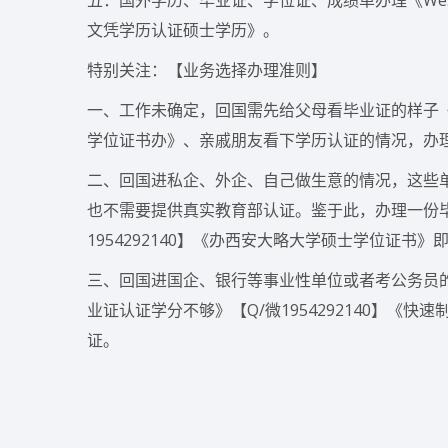
五：国外学历、毕业证、学位证、成绩单办理《West
文凭学历认证硕士学历》。
特别关注：【业务选择办理准则】
一、工作未确定，回国需先给父母看毕业证的样子《学分
学位证书办》、亲戚朋友看下学历认证的情况，办
二、回国进私企、外企、自己做生意的情况，这些
也不需要提供真实教育部认证。鉴于此，办理一份
1954292140】《办西安大略大学硕士学位证书》
三、回国进国企、银行等事业性单位或者考公务员的
业证认证学分不够》【Q/微1954292140】
证。