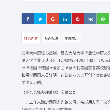
精選內容
特点标注
地图展示
加拿大学历证书定制，西安大略大学毕业证学历文凭如可办
略大学毕业证认证》【Q/微1954 292 140】《W
洲 #法国 #德国 #爱尔兰 #意大利等国家各高
和留学回国人员证明，在认证业务上开创了良好的
学位认证的。
【业务选择办理准则】实体公司
一、工作未确定回国需先给父母、亲戚朋友看下文
1954292140】毕业证文凭即可；