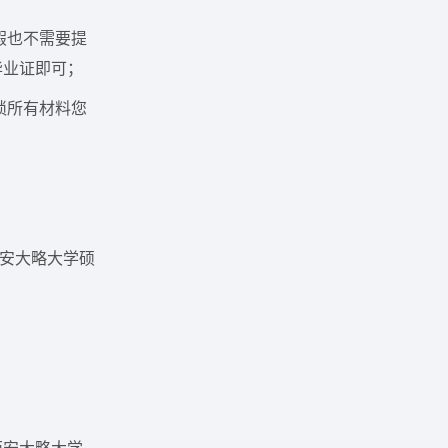
假也不需要提
毕业证即可；
琐所有材料您
西安大略大学硕