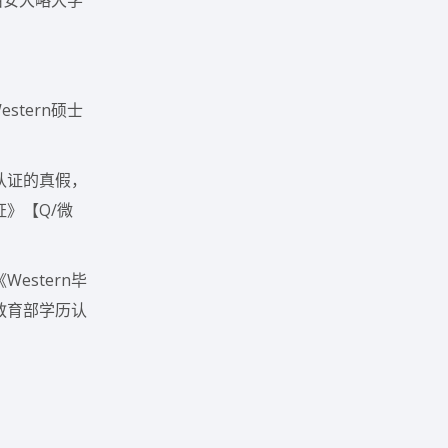
西安大略大学
tern硕士
认证的真假，
》【Q/微
stern毕
 教育部学历认