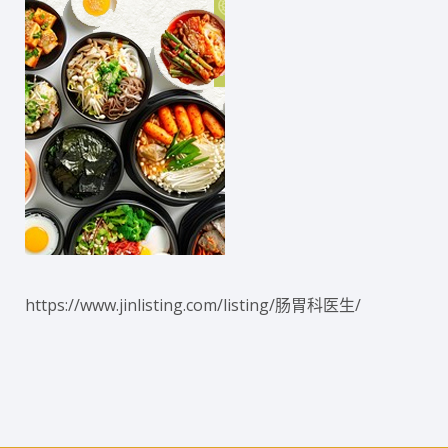
https://www.jinlisting.com/listing/肠胃科医生/