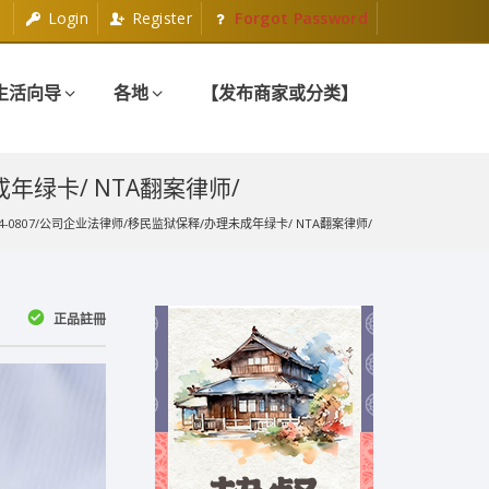
Login
Register
Forgot Password
生活向导
各地
【发布商家或分类】
成年绿卡/ NTA翻案律师/
4-0807/公司企业法律师/移民监狱保释/办理未成年绿卡/ NTA翻案律师/
正品註冊