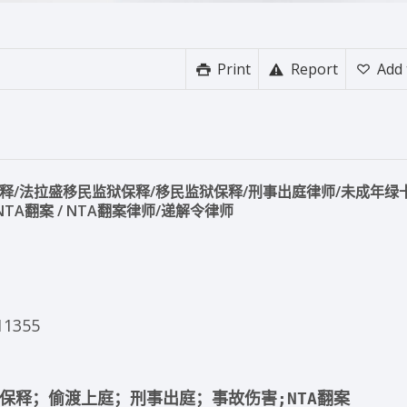
Print
Report
Add 
释/法拉盛移民监狱保释/移民监狱保释/刑事出庭律师/未成年绿
A翻案 / NTA翻案律师/
递解令律师
11355
保释；
偷渡上庭；
刑事出庭；
事故伤害;NTA翻案