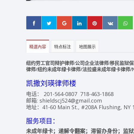
精選內容
特点标注
地图展示
移民监狱保
纽约劳工官司辩护律师/公司企业法律师/
律师/纽约未成年绿卡律师/法拉盛未成年绿卡律师/NT
凯撒刘瑛律师楼
电话： 201-564-0807 718-463-1868
邮箱: shieldscj524@gmail.com
地址：41-60 Main St., #208A Flushing, NY 
服务项目：
未成年绿卡；
递解令翻案；
滞留办身份；
监狱