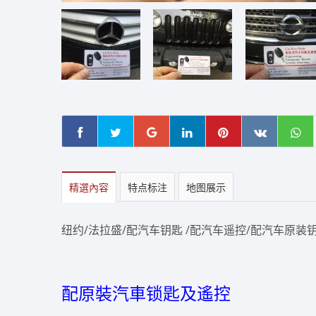
精選內容
特点标注
地图展示
纽约/法拉盛/配汽车钥匙 /配汽车遥控/配汽车原装钥匙/
配原裝汽車锁匙及遙控