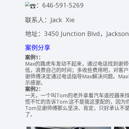
️：646-591-5269
联系人：Jack Xie
地址：3450 Junction Blvd，Jackso
案例分享
案例
1
：
Max的路虎车发动不起来，通过电话找到谢
低，浪费自己的时间；多收些费用吧，对客户
谢师傅决定通过电话指导Max解决问题。Ma
示感谢。
案例
2
：
一天，一个叫Tom的老外拿着汽车遥控器来
慌不忙的告诉Tom:这不是我这里配的，因
Tom见谢师傅那么坚决、肯定，只好承认不
了。