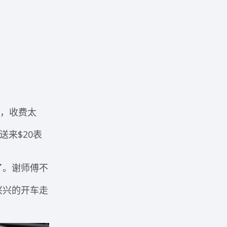
吧，收费太
来$20表
了。谢师傅不
兴兴的开车走