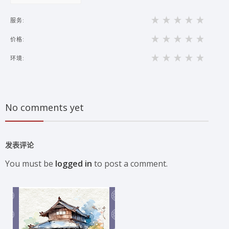
服务:
价格:
环境:
No comments yet
发表评论
You must be
logged in
to post a comment.