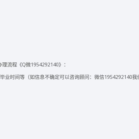
程《Q微1954292140》：
业时间等（如信息不确定可以咨询顾问：微信1954292140