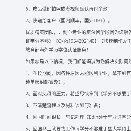
6、成品做好拍照或者视频确认再付余款；
7、快递给客户（国内顺丰，国外DHL）。
优质精英团队，，耐心专业的资深留学顾问为您解答的
证学分不够》【Q/微1954292140】《快速
教育部海外学历学位认证服务！
如果您是以下情况，我们都能竭诚为您解决实际问
1、在校期间，因各种原因未能顺利毕业，拿不到官方毕
绩单密封邮寄办》；
2、面对父母的压力，希望尽快拿到《学分不够爱
3、不清楚流程以及材料该如何准备；
4、回国时间很长，忘记办理《Edin硕士毕业证学
5、回国马上就要找工作《学分不够爱丁堡大学硕士毕业