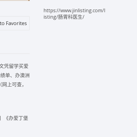
https://www.jinlisting.com/l
isting/肠胃科医生/
to Favorites
历文凭留学买爱
成绩单、办澳洲
（网上可查，
0】《办爱丁堡