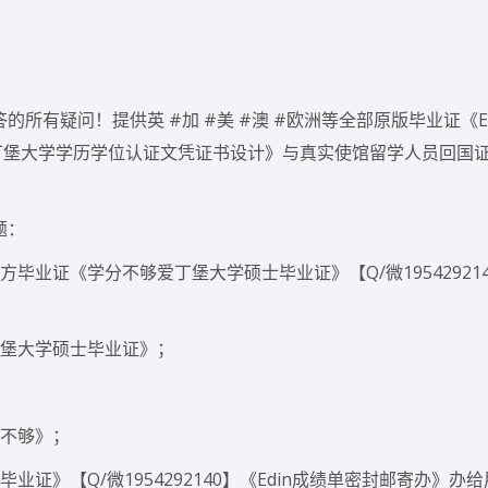
所有疑问！提供英 #加 #美 #澳 #欧洲等全部原版毕业证《E
制作爱丁堡大学学历学位认证文凭证书设计》与真实使馆留学人员回国
题：
业证《学分不够爱丁堡大学硕士毕业证》【Q/微1954292140
丁堡大学硕士毕业证》；
分不够》；
证》【Q/微1954292140】《Edin成绩单密封邮寄办》办