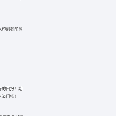
水印到钢印烫
好的回报！期
这道门槛！