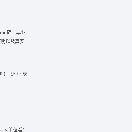
din硕士毕业
证明以及真实
】《Edin成
给用人单位看；