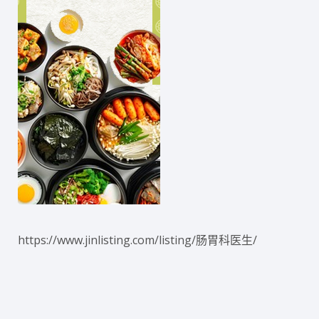
https://www.jinlisting.com/listing/肠胃科医生/