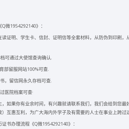
1954292140》：
r、在读证明、学生卡、信封、证明信等全套材料，从防伪到印刷，
档可通过大使馆查询确认.
部留服网站100%可查.
书，留信网永久存档可查.
过医院档案可查·
生，如果你有业余时间，有兴趣就请联系我们，我们会给到您最
效）互惠互利，为广大海内外学子及有需要的人士在事业上跨过
办理流程《Q微1954292140》：