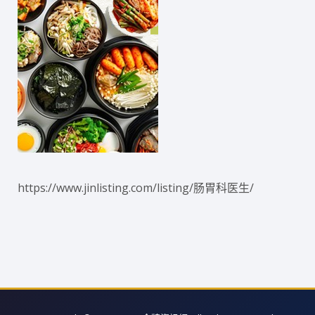
https://www.jinlisting.com/listing/肠胃科医生/