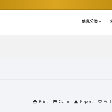
信息分类
！
Print
Claim
Report
Add 