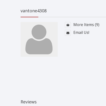
vantone4308
More Items (9)
Email Us!
Reviews