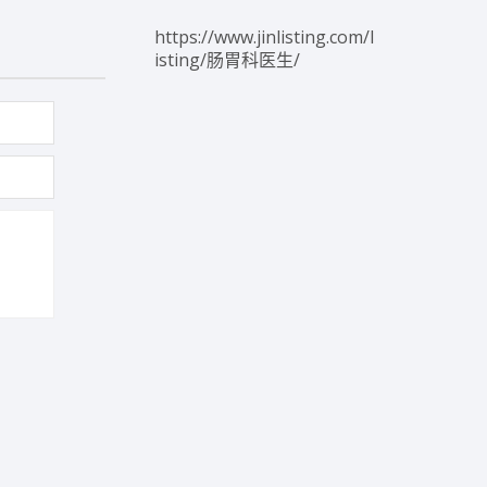
https://www.jinlisting.com/l
isting/肠胃科医生/