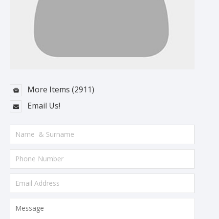
More Items (2911)
Email Us!