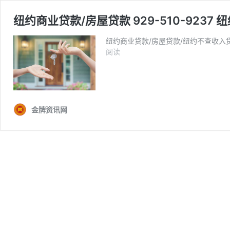
纽约商业贷款/房屋贷款 929-510-9237
纽约商业贷款/房屋贷款/纽约不查收入贷
纽
阅读
约
商
业
贷
款/
金牌资讯网
房
屋
贷
款
929-
510-
9237
纽
约
不
查