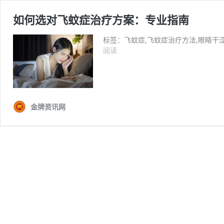
如何选对飞蚊症治疗方案：专业指南
标签：飞蚊症,飞蚊症治疗方法,眼睛干涩
如
阅读
何
选
对
飞
蚊
金牌资讯网
症
治
疗
方
案：
专
业
指
南